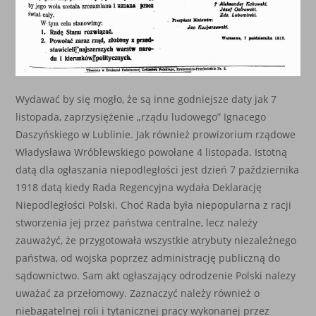
Wydawać by się mogło, że są inne godniejsze daty jak 7
listopada, zaprzysiężenie „rządu ludowego” Ignacego
Daszyńskiego w Lublinie. Jak również prowizorium rządowe
Władysława Wróblewskiego powołane 4 listopada. Istotną
datą dla ogłaszania niepodległości jest dzień 7 października
1918 datą kiedy Rada Regencyjna wydała Deklarację
Niepodległości Polski. Choć Rada była niepopularna z racji
stworzenia jej przez państwa centralne, lecz należy
zauważyć, że przygotowała wszystkie atrybuty niezależnego
państwa, od wojska poprzez administrację publiczną do
sądownictwo. Sam akt ogłaszający odrodzenie Polski nalezy
uważać za przełomowy. Zaznaczyć należy również o
niebagatelnej roli i tytanicznej pracy wykonanej przez