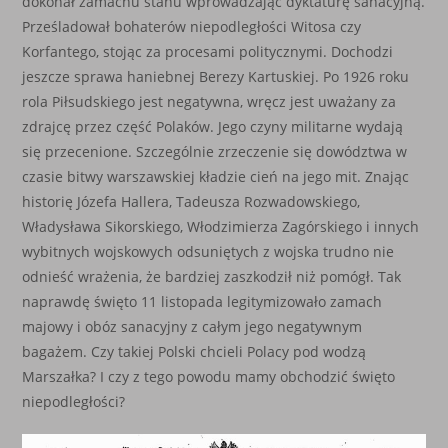
dokonał zamachu stanu wprowadzając dyktaturę sanacyjną.
Prześladował bohaterów niepodległości Witosa czy
Korfantego, stojąc za procesami politycznymi. Dochodzi
jeszcze sprawa haniebnej Berezy Kartuskiej. Po 1926 roku
rola Piłsudskiego jest negatywna, wręcz jest uważany za
zdrajcę przez część Polaków. Jego czyny militarne wydają
się przecenione. Szczególnie zrzeczenie się dowództwa w
czasie bitwy warszawskiej kładzie cień na jego mit. Znając
historię Józefa Hallera, Tadeusza Rozwadowskiego,
Władysława Sikorskiego, Włodzimierza Zagórskiego i innych
wybitnych wojskowych odsuniętych z wojska trudno nie
odnieść wrażenia, że bardziej zaszkodził niż pomógł. Tak
naprawdę święto 11 listopada legitymizowało zamach
majowy i obóz sanacyjny z całym jego negatywnym
bagażem. Czy takiej Polski chcieli Polacy pod wodzą
Marszałka? I czy z tego powodu mamy obchodzić święto
niepodległości?