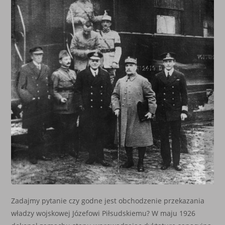
Zadajmy pytanie czy godne jest obchodzenie przekazania
władzy wojskowej Józefowi Piłsudskiemu? W maju 1926