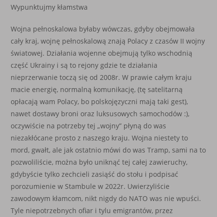
Wypunktujmy kłamstwa
Wojna pełnoskalowa byłaby wówczas, gdyby obejmowała
cały kraj, wojnę pełnoskalową znają Polacy z czasów II wojny
światowej. Działania wojenne obejmują tylko wschodnią
część Ukrainy i są to rejony gdzie te działania
nieprzerwanie toczą się od 2008r. W prawie całym kraju
macie energię, normalną komunikację, (tę satelitarną
opłacają wam Polacy, bo polskojęzyczni mają taki gest),
nawet dostawy broni oraz luksusowych samochodów :),
oczywiście na potrzeby tej „wojny” płyną do was
niezakłócane prosto z naszego kraju. Wojna niestety to
mord, gwałt, ale jak ostatnio mówi do was Tramp, sami na to
pozwoliliście, można było uniknąć tej całej zawieruchy,
gdybyście tylko zechcieli zasiąść do stołu i podpisać
porozumienie w Stambule w 2022r. Uwierzyliście
zawodowym kłamcom, nikt nigdy do NATO was nie wpuści.
Tyle niepotrzebnych ofiar i tylu emigrantów, przez