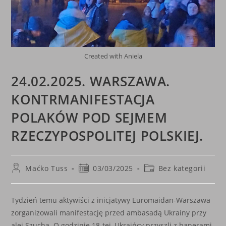
Created with Aniela
24.02.2025. WARSZAWA.
KONTRMANIFESTACJA
POLAKÓW POD SEJMEM
RZECZYPOSPOLITEJ POLSKIEJ.
Post
Post
Post
Maćko Tuss
03/03/2025
Bez kategorii
author:
published:
category:
Tydzień temu aktywiści z inicjatywy Euromaidan-Warszawa
zorganizowali manifestację przed ambasadą Ukrainy przy
alei Szucha. O godzinie 18-tej, Ukraińcy przyszli z banerami,