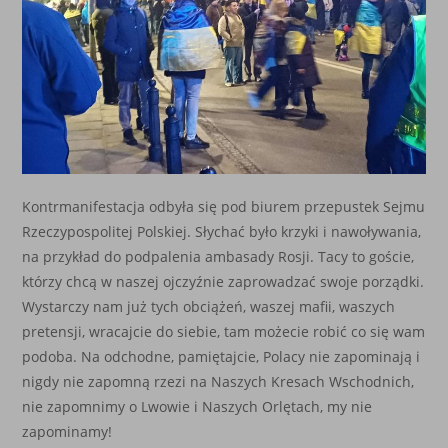
Kontrmanifestacja odbyła się pod biurem przepustek Sejmu
Rzeczypospolitej Polskiej. Słychać było krzyki i nawoływania,
na przykład do podpalenia ambasady Rosji. Tacy to goście,
którzy chcą w naszej ojczyźnie zaprowadzać swoje porządki.
Wystarczy nam już tych obciążeń, waszej mafii, waszych
pretensji, wracajcie do siebie, tam możecie robić co się wam
podoba. Na odchodne, pamiętajcie, Polacy nie zapominają i
nigdy nie zapomną rzezi na Naszych Kresach Wschodnich,
nie zapomnimy o Lwowie i Naszych Orlętach, my nie
zapominamy!