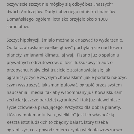
oczywiście szczyt nie mógłby się odbyć bez „naszych”
dwóch Andrzejów: Dudy i obecnego ministra finansów
Domańskiego, ogółem lotnisko przyjęło około 1000
samolotów.
Szczyt hipokryzji, śmiało można tak nazwać to wydarzenie.
Od lat „zatroskane wielkie głowy” pochylają się nad losem
planety, zmianami klimatu, aj waj.. Pisano już o spalaniu
prywatnych odrzutowców, o ilości luksusowych aut, o
przepychu. Najwięksi truciciele zastanawiają się jak
ograniczyć życie zwykłym „Kowalskim”, jakie podatki nałożyć,
czym wystraszyć, jak zmanipulować, ogłupić przez system
nauczania i media, tak aby wspomniany już Kowalski, sam
zechciał jeszcze bardziej ograniczyć i tak już niewolnicze
życie człowieka pracującego. Wszystko dla dobra planety,
która w mniemaniu tych „wielkich” jest ich własnością.
Reszta istot ludzkich to zbędny balast, który trzeba
ograniczyć, co z powodzeniem czynią wielopłaszczyznowo.