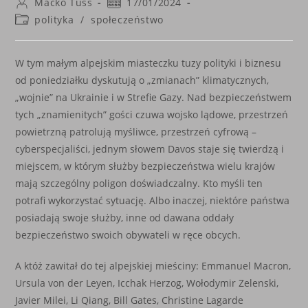
Post
Post
Maćko Tuss
17/01/2024
author:
published:
Post
polityka
/
społeczeństwo
category:
W tym małym alpejskim miasteczku tuzy polityki i biznesu
od poniedziałku dyskutują o „zmianach” klimatycznych,
„wojnie” na Ukrainie i w Strefie Gazy. Nad bezpieczeństwem
tych „znamienitych” gości czuwa wojsko lądowe, przestrzeń
powietrzną patrolują myśliwce, przestrzeń cyfrową –
cyberspecjaliści, jednym słowem Davos staje się twierdzą i
miejscem, w którym służby bezpieczeństwa wielu krajów
mają szczególny poligon doświadczalny. Kto myśli ten
potrafi wykorzystać sytuację. Albo inaczej, niektóre państwa
posiadają swoje służby, inne od dawana oddały
bezpieczeństwo swoich obywateli w ręce obcych.
A któż zawitał do tej alpejskiej mieściny: Emmanuel Macron,
Ursula von der Leyen, Icchak Herzog, Wołodymir Zelenski,
Javier Milei, Li Qiang, Bill Gates, Christine Lagarde