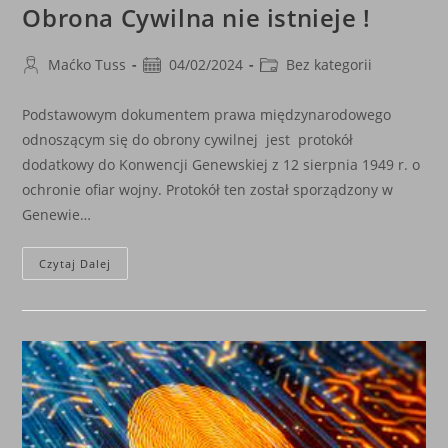
Obrona Cywilna nie istnieje !
Post
Post
Post
Maćko Tuss
04/02/2024
Bez kategorii
author:
published:
category:
Podstawowym dokumentem prawa międzynarodowego
odnoszącym się do obrony cywilnej jest protokół
dodatkowy do Konwencji Genewskiej z 12 sierpnia 1949 r. o
ochronie ofiar wojny. Protokół ten został sporządzony w
Genewie…
Obrona
Czytaj Dalej
Cywilna
Nie
Istnieje
!