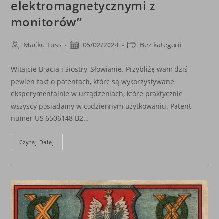
elektromagnetycznymi z
monitorów”
Post
Post
Post
Maćko Tuss
05/02/2024
Bez kategorii
author:
published:
category:
Witajcie Bracia i Siostry, Słowianie. Przybliżę wam dziś
pewien fakt o patentach, które są wykorzystywane
eksperymentalnie w urządzeniach, które praktycznie
wszyscy posiadamy w codziennym użytkowaniu. Patent
numer US 6506148 B2…
„System
Czytaj Dalej
Nerwowy
Człowieka
–
Manipulacja
Polami
Elektromagnetycznymi
Z
Monitorów”