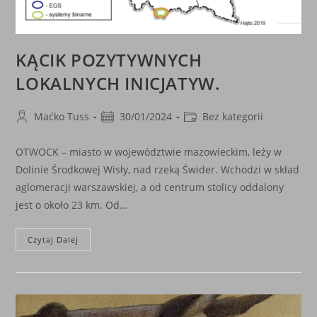
KĄCIK POZYTYWNYCH
LOKALNYCH INICJATYW.
Post
Post
Post
Maćko Tuss
30/01/2024
Bez kategorii
author:
published:
category:
OTWOCK – miasto w województwie mazowieckim, leży w
Dolinie Środkowej Wisły, nad rzeką Świder. Wchodzi w skład
aglomeracji warszawskiej, a od centrum stolicy oddalony
jest o około 23 km. Od…
KĄCIK
Czytaj Dalej
POZYTYWNYCH
LOKALNYCH
INICJATYW.