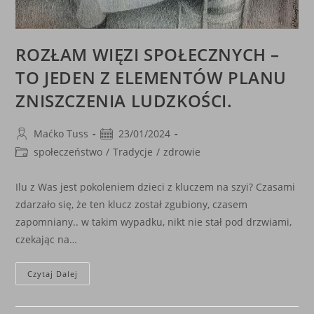
ROZŁAM WIĘZI SPOŁECZNYCH –
TO JEDEN Z ELEMENTÓW PLANU
ZNISZCZENIA LUDZKOŚCI.
Post
Post
Maćko Tuss
23/01/2024
author:
published:
Post
społeczeństwo
/
Tradycje
/
zdrowie
category:
Ilu z Was jest pokoleniem dzieci z kluczem na szyi? Czasami
zdarzało się, że ten klucz został zgubiony, czasem
zapomniany.. w takim wypadku, nikt nie stał pod drzwiami,
czekając na…
ROZŁAM
Czytaj Dalej
WIĘZI
SPOŁECZNYCH
–
TO