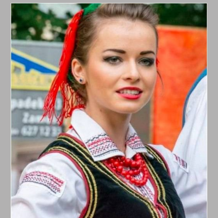
Orężem,
Ale
Intelektem
Walczył.