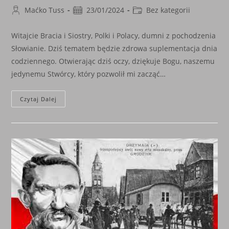
Post
Post
Post
Maćko Tuss
23/01/2024
Bez kategorii
author:
published:
category:
Witajcie Bracia i Siostry, Polki i Polacy, dumni z pochodzenia
Słowianie. Dziś tematem będzie zdrowa suplementacja dnia
codziennego. Otwierając dziś oczy, dziękuje Bogu, naszemu
jedynemu Stwórcy, który pozwolił mi zacząć…
Zdrowa
Czytaj Dalej
Suplementacja
Dnia
Codziennego.