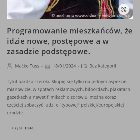
Programowanie mieszkańców, że
idzie nowe, postępowe a w
zasadzie podstępowe.
Post
Post
Post
Maćko Tuss
18/01/2024
Bez kategorii
author:
published:
category:
Tytuł bardzo szeroki. Skupię się tylko na jednym aspekcie,
mianowicie, w spotach reklamowych, bilbordach, plakatach,
gazetkach a nawet filmikach o zdrowiu, można coraz
częściej zobaczyć ludzi o "typowej" polskiej/europejskiej
urodzie.…
Programowanie
Czytaj Dalej
Mieszkańców,
Że