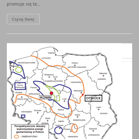
promuje się te…
IDENTYFIKACJA
Czytaj Dalej
CYFROWA,
ZAGROŻENIE
DLA
CIEBIE,
CIEBIE
I
CIEBIE.