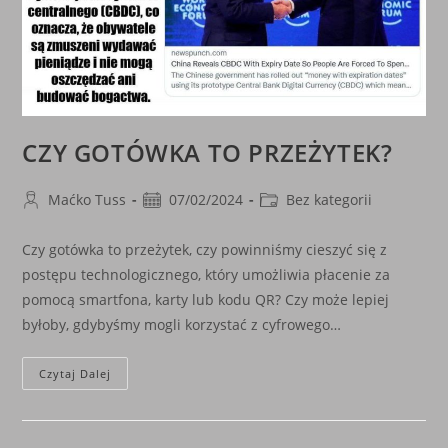
CZY GOTÓWKA TO PRZEŻYTEK?
Post
Post
Post
Maćko Tuss
07/02/2024
Bez kategorii
author:
published:
category:
Czy gotówka to przeżytek, czy powinniśmy cieszyć się z
postępu technologicznego, który umożliwia płacenie za
pomocą smartfona, karty lub kodu QR? Czy może lepiej
byłoby, gdybyśmy mogli korzystać z cyfrowego…
CZY
Czytaj Dalej
GOTÓWKA
TO
PRZEŻYTEK?