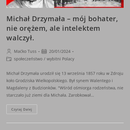
Michał Drzymała – mój bohater,
nie orężem, ale intelektem
walczył.
Post
Post
Maćko Tuss
20/01/2024
author:
published:
Post
społeczeństwo
/
wybitni Polacy
category:
Michał Drzymała urodził się 13 września 1857 roku w Zdroju
koło Grodziska Wielkopolskiego. Był synem Walentego i
Magdaleny z Budzionków. "Wśród ośmiorga rodzeństwa, nie
starczało już ziemi dla Michała. Zarobkował…
Michał
Czytaj Dalej
Drzymała
–
Mój
Bohater,
Nie