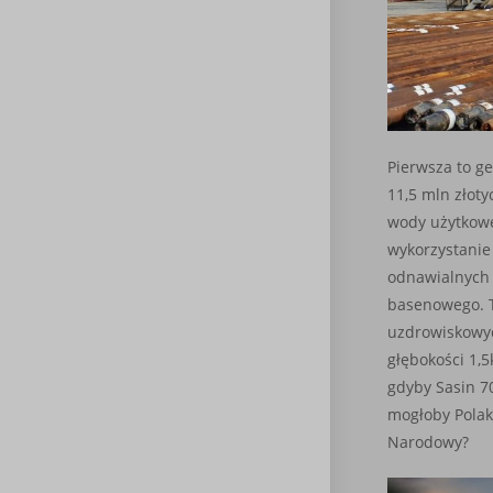
Pierwsza to g
11,5 mln złoty
wody użytkowe
wykorzystanie
odnawialnych 
basenowego. To
uzdrowiskowyc
głębokości 1,
gdyby Sasin 7
mogłoby Polako
Narodowy?