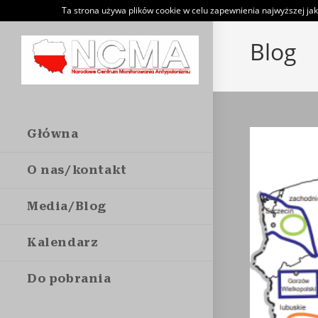
Skip
Ta strona używa plików cookie w celu zapewnienia najwyższej jak
to
Blog
content
Główna
O nas/kontakt
Media/Blog
Kalendarz
Do pobrania