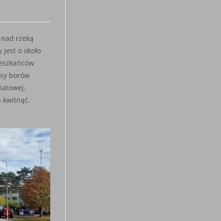
 nad rzeką
 jest o około
ieszkańców
ksy borów
iatowej,
a kwitnąć.