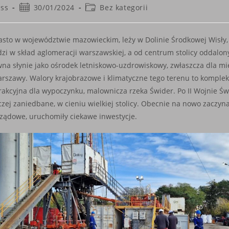
Post
Post
ss
30/01/2024
Bez kategorii
published:
category:
to w województwie mazowieckim, leży w Dolinie Środkowej Wisły,
i w skład aglomeracji warszawskiej, a od centrum stolicy oddalony
na słynie jako ośrodek letniskowo-uzdrowiskowy, zwłaszcza dla m
arszawy. Walory krajobrazowe i klimatyczne tego terenu to komple
rakcyjna dla wypoczynku, malownicza rzeka Świder. Po II Wojnie Św
zej zaniedbane, w cieniu wielkiej stolicy. Obecnie na nowo zaczyn
ądowe, uruchomiły ciekawe inwestycje.