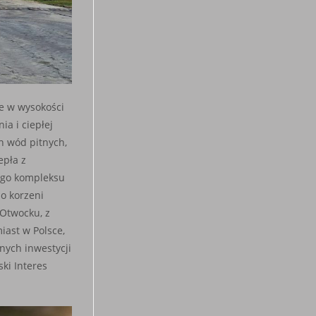
e w wysokości
ia i ciepłej
h wód pitnych,
epła z
łego kompleksu
do korzeni
Otwocku, z
iast w Polsce,
nych inwestycji
ski Interes