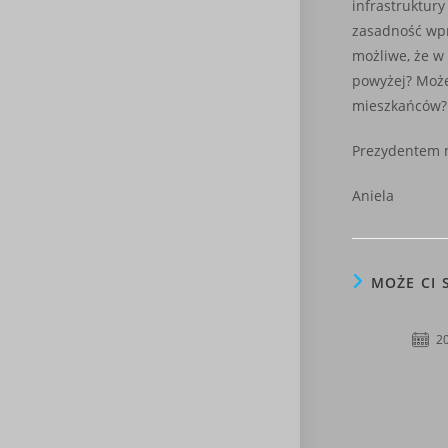
infrastruktury
zasadność wpr
możliwe, że w
powyżej? Może
mieszkańców?
Prezydentem mi
Aniela
MOŻE CI 
2