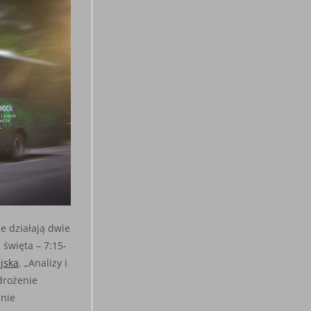
e działają dwie
 święta – 7:15-
jska
. „Analizy i
drożenie
anie