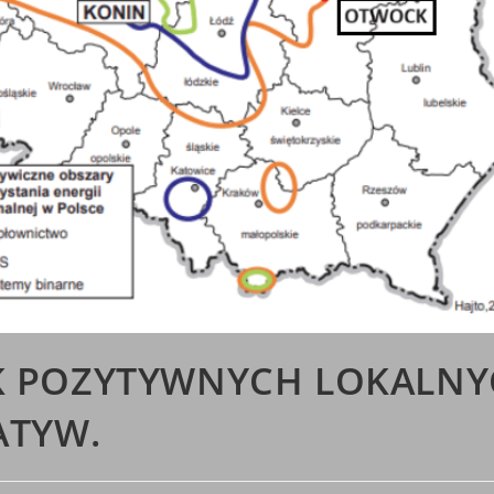
K POZYTYWNYCH LOKALN
ATYW.