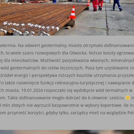
eotermia. Na odwiert geotermalny, miasto otrzymało dofinansowani
ch, to wiele szans rozwojowych dla Otwocka. Niższe koszty ogrzewan
j dla mieszkańców. Możliwość pozyskiwania własnych, mineralnyc
 wód geotermalnych do celów leczniczych. Poza tym uzyskiwanie ci
źródeł energii i perspektywa niższych kosztów utrzymania przysz
 także rozwinięcie funkcji rekreacyjno-turystycznej i nawiązanie 
h miasta. 19.01.2024 rozpoczęło się wydobycie wód termalnych w 
5km. Takie dofinansowanie mogło dotrzeć do 6-słownie: sześciu
m
0 mln złotych nie wyrzucił bezpowrotnie w wybory kopertowe. Ile in
m przynieść korzyści, gdyby tylko, zarządcy mieli na względzie Pol