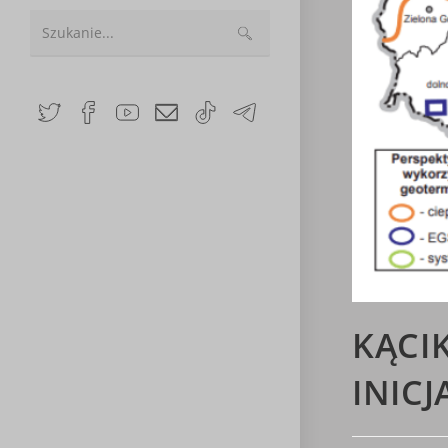
Search
this
website
KĄCI
INICJ