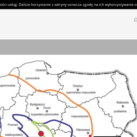
ości usług. Dalsze korzystanie z witryny oznacza zgodę na ich wykorzystywanie or