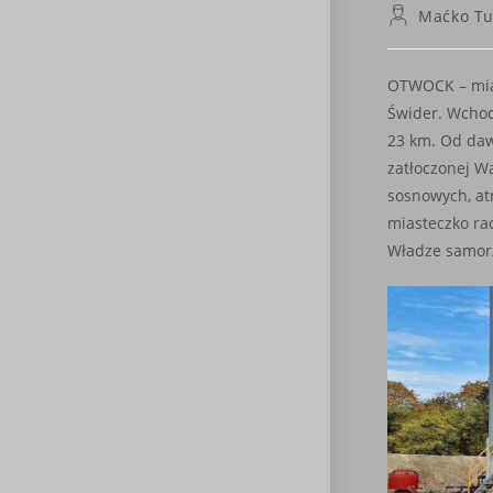
Post
Maćko Tu
author:
OTWOCK – mias
Świder. Wchodz
23 km. Od daw
zatłoczonej W
sosnowych, at
miasteczko rac
Władze samorz