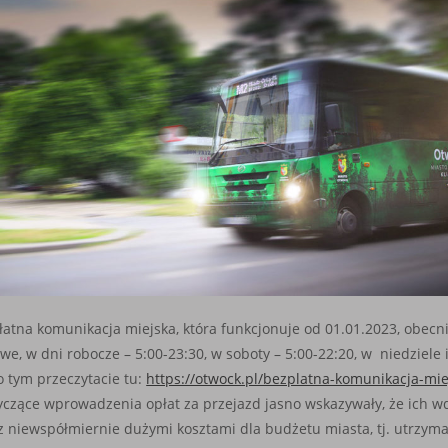
łatna komunikacja miejska, która funkcjonuje od 01.01.2023, obecni
we, w dni robocze – 5:00-23:30, w soboty – 5:00-22:20, w niedziele i
o tym przeczytacie tu:
https://otwock.pl/bezplatna-komunikacja-mie
tyczące wprowadzenia opłat za przejazd jasno wskazywały, że ich w
 z niewspółmiernie dużymi kosztami dla budżetu miasta, tj. utrzym