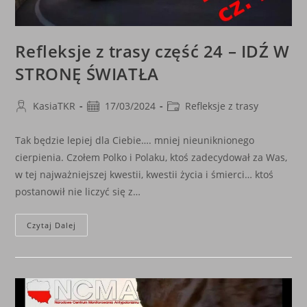
Refleksje z trasy część 24 – IDŹ W
STRONĘ ŚWIATŁA
Post
Post
Post
KasiaTKR
17/03/2024
Refleksje z trasy
author:
published:
category:
Tak będzie lepiej dla Ciebie…. mniej nieuniknionego
cierpienia. Czołem Polko i Polaku, ktoś zadecydował za Was,
w tej najważniejszej kwestii, kwestii życia i śmierci… ktoś
postanowił nie liczyć się z…
Refleksje
Czytaj Dalej
Z
Trasy
Część
24
–
IDŹ
W
STRONĘ