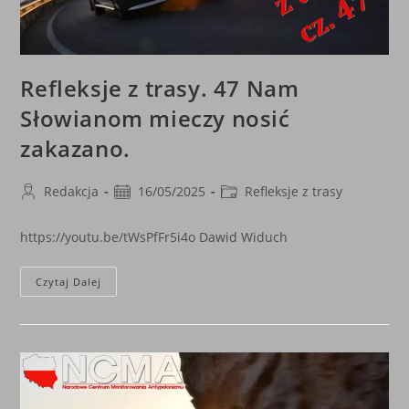
Refleksje z trasy. 47 Nam
Słowianom mieczy nosić
zakazano.
Post
Post
Post
Redakcja
16/05/2025
Refleksje z trasy
author:
published:
category:
https://youtu.be/tWsPfFr5i4o Dawid Widuch
Refleksje
Czytaj Dalej
Z
Trasy.
47
Nam
Słowianom
Mieczy
Nosić
Zakazano.