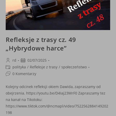
Refleksje z trasy cz. 49
„Hybrydowe harce”
Post
Post
rd
02/07/2025
author:
published:
Post
polityka
/
Refleksje z trasy
/
społeczeństwo
category:
Post
0 Komentarzy
comments:
Kolejny odcinek refleksji okiem Dawida, zapraszamy od
obejrzenia. https://youtu.be/D4Iaj23MrF0 Zapraszamy tez
na kanał na Tikotoku:
https://www.tiktok.com/@ncmapl/video/7522562884149202
198