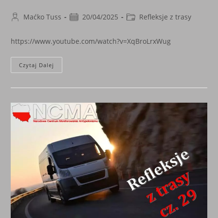
Post
Post
Post
Maćko Tuss
20/04/2025
Refleksje z trasy
author:
published:
category:
https://www.youtube.com/watch?v=XqBroLrxWug
Refleksje
Czytaj Dalej
Z
Trasy.
45
Wyjdźmy
Z
Mroku.