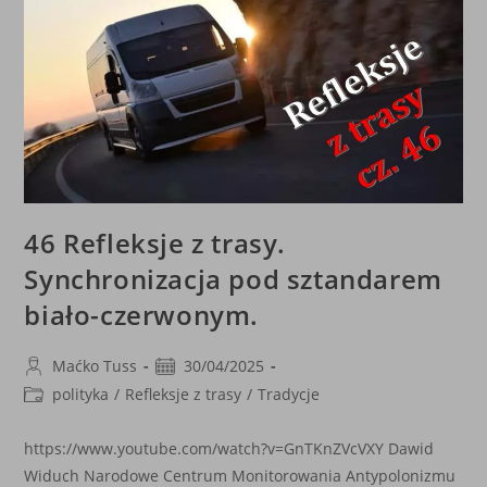
46 Refleksje z trasy.
Synchronizacja pod sztandarem
biało-czerwonym.
Post
Post
Maćko Tuss
30/04/2025
author:
published:
Post
polityka
/
Refleksje z trasy
/
Tradycje
category:
https://www.youtube.com/watch?v=GnTKnZVcVXY Dawid
Widuch Narodowe Centrum Monitorowania Antypolonizmu