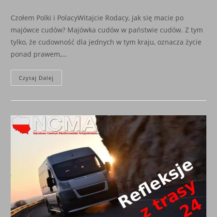
author:
published:
category:
Czołem Polki i PolacyWitajcie Rodacy, jak się macie po
majówce cudów? Majówka cudów w państwie cudów. Z tym
tylko, że cudowność dla jednych w tym kraju, oznacza życie
ponad prawem,…
POPRZEZ
Czytaj Dalej
SWOJĄ
BIERNOŚĆ,
SPRZEDALIŚCIE
POLSKĘ.