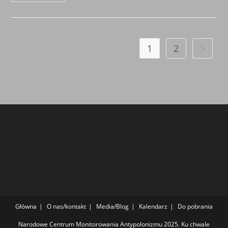
NA
OŁTARZU,
ZDRADA!!!
1
2
Go to th
Główna
O nas/kontakt
Media/Blog
Kalendarz
Do pobrania
Narodowe Centrum Monitorowania Antypolonizmu 2025. Ku chwale