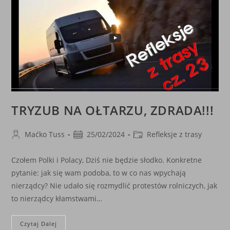
ŚWIATŁA
TRYZUB NA OŁTARZU, ZDRADA!!!
Post
Post
Post
Maćko Tuss
25/02/2024
Refleksje z trasy
author:
published:
category:
Czołem Polki i Polacy, Dziś nie będzie słodko. Konkretne
pytanie: jak się wam podoba, to w co nas wpychają
nierządcy? Nie udało się rozmydlić protestów rolniczych, jak
to nierządcy kłamstwami…
TRYZUB
Czytaj Dalej