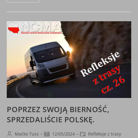
UWAGA
NA
FAŁSZYWĄ
FLAGĘ!!
POPRZEZ SWOJĄ BIERNOŚĆ,
SPRZEDALIŚCIE POLSKĘ.
Post
Post
Post
Maćko Tuss
12/05/2024
Refleksje z trasy