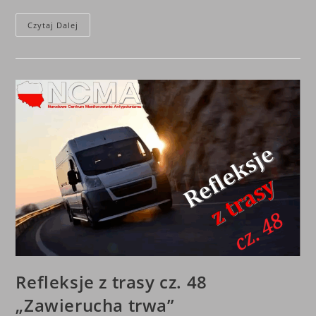
Refleksje
Czytaj Dalej
Z
Trasy
Cz.
49
„Hybrydowe
Harce”
Refleksje z trasy cz. 48
„Zawierucha trwa”