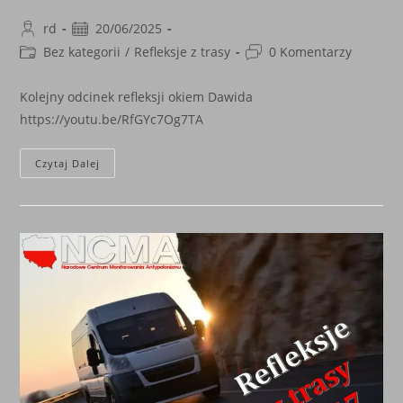
Post
Post
rd
20/06/2025
author:
published:
Post
Post
Bez kategorii
/
Refleksje z trasy
0 Komentarzy
category:
comments:
Kolejny odcinek refleksji okiem Dawida
https://youtu.be/RfGYc7Og7TA
Refleksje
Czytaj Dalej
Z
Trasy
Cz.
48
„Zawierucha
Trwa”