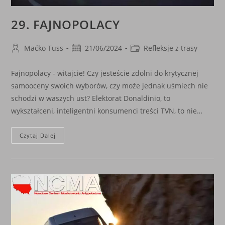
29. FAJNOPOLACY
Post
Post
Post
Maćko Tuss
21/06/2024
Refleksje z trasy
author:
published:
category:
Fajnopolacy - witajcie! Czy jesteście zdolni do krytycznej
samooceny swoich wyborów, czy może jednak uśmiech nie
schodzi w waszych ust? Elektorat Donaldinio, to
wykształceni, inteligentni konsumenci treści TVN, to nie…
29.
Czytaj Dalej
FAJNOPOLACY