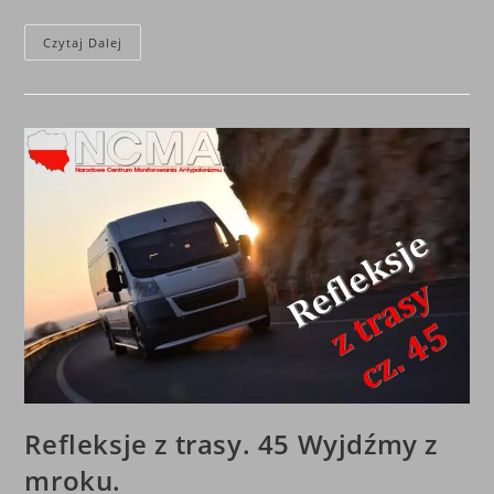
46
Czytaj Dalej
Refleksje
Z
Trasy.
Synchronizacja
Pod
Sztandarem
Biało-
Czerwonym.
Refleksje z trasy. 45 Wyjdźmy z
mroku.