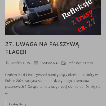
27. UWAGA NA FAŁSZYWĄ
FLAGĘ!!
Post
Post
Post
Maćko Tuss
16/05/2024
Refleksje z trasy
author:
published:
category:
Czołem Polki i PolacyPrzed nami gorący okres letni, który w
Polsce 2024 zaczyna się od bardzo gorących tematów –
pożarowych ? Gorąca tematyka, goręcej się nie da. Dzielę się
z…
27.
Czytaj Dalej