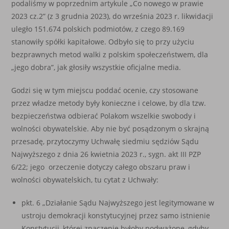
podaliśmy w poprzednim artykule „Co nowego w prawie
2023 cz.2” (z 3 grudnia 2023), do września 2023 r. likwidacji
uległo 151.674 polskich podmiotów, z czego 89.169
stanowiły spółki kapitałowe. Odbyło się to przy użyciu
bezprawnych metod walki z polskim społeczeństwem, dla
„jego dobra”, jak głosiły wszystkie oficjalne media.
Godzi się w tym miejscu poddać ocenie, czy stosowane
przez władze metody były konieczne i celowe, by dla tzw.
bezpieczeństwa odbierać Polakom wszelkie swobody i
wolności obywatelskie. Aby nie być posądzonym o skrajną
przesadę, przytoczymy Uchwałę siedmiu sędziów Sądu
Najwyższego z dnia 26 kwietnia 2023 r., sygn. akt III PZP
6/22; jego orzeczenie dotyczy całego obszaru praw i
wolności obywatelskich, tu cytat z Uchwały:
pkt. 6 „Działanie Sądu Najwyższego jest legitymowane w
ustroju demokracji konstytucyjnej przez samo istnienie
Konstytucji, której znaczenie byłoby podważone, gdyby