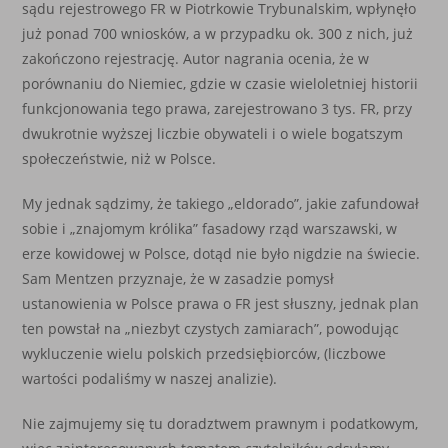
sądu rejestrowego FR w Piotrkowie Trybunalskim, wpłynęło
już ponad 700 wniosków, a w przypadku ok. 300 z nich, już
zakończono rejestrację. Autor nagrania ocenia, że w
porównaniu do Niemiec, gdzie w czasie wieloletniej historii
funkcjonowania tego prawa, zarejestrowano 3 tys. FR, przy
dwukrotnie wyższej liczbie obywateli i o wiele bogatszym
społeczeństwie, niż w Polsce.
My jednak sądzimy, że takiego „eldorado”, jakie zafundował
sobie i „znajomym królika” fasadowy rząd warszawski, w
erze kowidowej w Polsce, dotąd nie było nigdzie na świecie.
Sam Mentzen przyznaje, że w zasadzie pomysł
ustanowienia w Polsce prawa o FR jest słuszny, jednak plan
ten powstał na „niezbyt czystych zamiarach”, powodując
wykluczenie wielu polskich przedsiębiorców, (liczbowe
wartości podaliśmy w naszej analizie).
Nie zajmujemy się tu doradztwem prawnym i podatkowym,