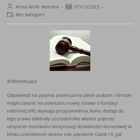
Post
Post
Alina Wilki Morskie
07/12/2023
author:
published:
Post
Bez kategorii
category:
@obserwujący
Odpowiedź na pytanie, potencjalnie jakim osobom / firmom
mogło zależeć na powstaniu nowej ustawy o fundacji
rodzinnej (FR), wymaga przypomnienia, komu dostęp do
tego prawa odebrały uzurpatorskie władze poprzez
utrącenie możliwości kontynuacji działalności biznesowej w
blisko czteroletnim okresie tzw. pandemii Covid-19. Jak