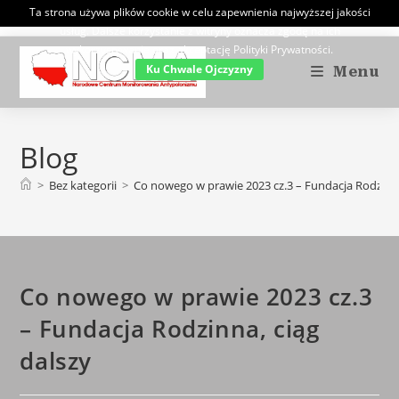
Skip
Ta strona używa plików cookie w celu zapewnienia najwyższej jakości
usług. Dalsze korzystanie z witryny oznacza zgodę na ich
to
wykorzystywanie oraz akceptację Polityki Prywatności.
content
Ku Chwale Ojczyzny
Menu
Blog
>
Bez kategorii
>
Co nowego w prawie 2023 cz.3 – Fundacja Rodzinna
Co nowego w prawie 2023 cz.3
– Fundacja Rodzinna, ciąg
dalszy