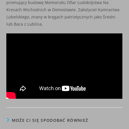
promujący budowę Memoriału Ofiar Ludobójstwa Na
Kresach Wschodnich w Domostawie. Założyciel Kamractwa
Lubelskiego, znany w kręgach patriotycznych jako Średni
lub Baca z Lublina.
MOŻE CI SIĘ SPODOBAĆ RÓWNIEŻ