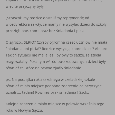
więc te przyczyny były
„Straszni” my rodzice dostaliśmy reprymendę od
wicedyrektora szkoły, że mamy nie wysyłać dzieci do szkoły:
przeziębione, chore oraz bez śniadania i picia!!
O zgrozo.. SERIO? Czyżby ogromna część uczniów nie miała
śniadania ani picia!? Rodzice wysyłają chore dzieci? Absurd.
Takich sytuacji nie ma, a jeśli by były to sądzę, że szkoła
reagowałaby. Poza tym wśród poszkodowanych dzieci były
również te, które na pewno zjadły śniadanie.
ps. Na początku roku szkolnego w czeladzkiej szkole
również miało miejsce podobne zdarzenie Za przyczynę
uznali …. tadam! Również brak śniadania ! Szok..
Kolejne zdarzenie miało miejsce w połowie września tego
roku w Nowym Sączu.