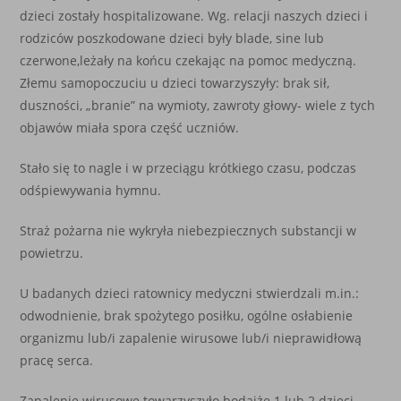
dzieci zostały hospitalizowane. Wg. relacji naszych dzieci i
rodziców poszkodowane dzieci były blade, sine lub
czerwone,leżały na końcu czekając na pomoc medyczną.
Złemu samopoczuciu u dzieci towarzyszyły: brak sił,
duszności, „branie” na wymioty, zawroty głowy- wiele z tych
objawów miała spora część uczniów.
Stało się to nagle i w przeciągu krótkiego czasu, podczas
odśpiewywania hymnu.
Straż pożarna nie wykryła niebezpiecznych substancji w
powietrzu.
U badanych dzieci ratownicy medyczni stwierdzali m.in.:
odwodnienie, brak spożytego posiłku, ogólne osłabienie
organizmu lub/i zapalenie wirusowe lub/i nieprawidłową
pracę serca.
Zapalenie wirusowe towarzyszyło bodajże 1 lub 2 dzieci,