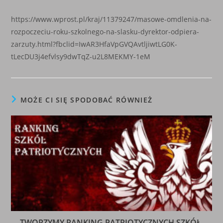
https://www.wprost.pl/kraj/11379247/masowe-omdlenia-na-
rozpoczeciu-roku-szkolnego-na-slasku-dyrektor-odpiera-
zarzuty.html?fbclid=IwAR3HfaVpGVQAvtljiwtLG0K-
tLecDU3j4efvlsy9dwTqZ-u2L8MEKMY-1eM
MOŻE CI SIĘ SPODOBAĆ RÓWNIEŻ
TWORZYMY RANKING PATRIOTYCZNYCH SZKÓŁ.