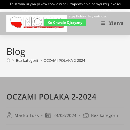
Skip
Ta strona używa plików cookie w celu zapewnienia najwyższej jakości
usług. Dalsze korzystanie z witryny oznacza zgodę na ich
to
wykorzystywanie oraz akceptację Polityki Prywatności.
content
Ku Chwale Ojczyzny
Menu
Blog
>
Bez kategorii
>
OCZAMI POLAKA 2-2024
OCZAMI POLAKA 2-2024
Post
Post
Post
Maćko Tuss
24/03/2024
Bez kategorii
author:
published:
category: