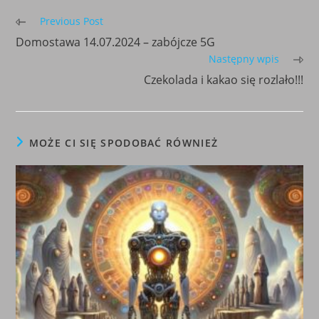
Read
Previous Post
more
Domostawa 14.07.2024 – zabójcze 5G
articles
Następny wpis
Czekolada i kakao się rozlało!!!
MOŻE CI SIĘ SPODOBAĆ RÓWNIEŻ