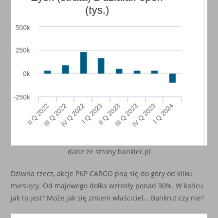
dane ze strony bankier.pl
Dziwna rzecz, akcje PKP CARGO pną się do góry od kilku
miesięcy. Od majowego dołka wzrosły ponad 30%. W końcu
jak to jest? Może jak się zmieni właściciel… Bankrut czy nie?