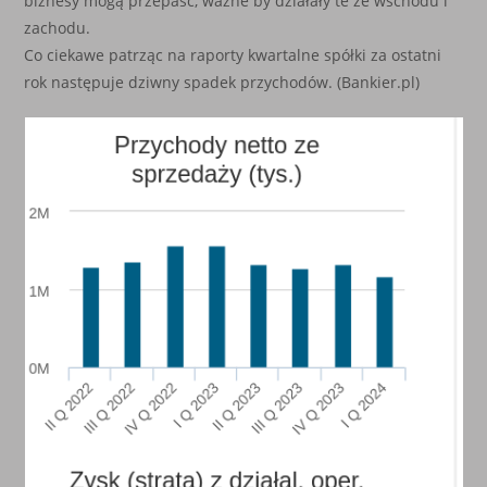
biznesy mogą przepaść, ważne by działały te ze wschodu i
zachodu.
Co ciekawe patrząc na raporty kwartalne spółki za ostatni
rok następuje dziwny spadek przychodów. (Bankier.pl)