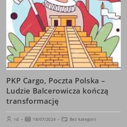
PKP Cargo, Poczta Polska –
Ludzie Balcerowicza kończą
transformację
Post
Post
Post
rd
18/07/2024
Bez kategorii
author:
published:
category: