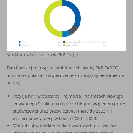
Struktura właścicielska w PKP Cargo
Tym bardziej patrząc na ambitne cele grupy PKP CARGO,
można się pokusić o stwierdzenie ktoś tutaj sypie kamienie
na tory.
Pozycja nr 1 w obszarze Trójmorza i na trasach Nowego
Jedwabnego Szlaku na obszarze UE pod względem pracy
przewozowej oraz przewiezionej masy do 2023 r. i
wzmacnianie pozycji w latach 2023 – 2038.
50% udział w polskim rynku towarowych przewozów