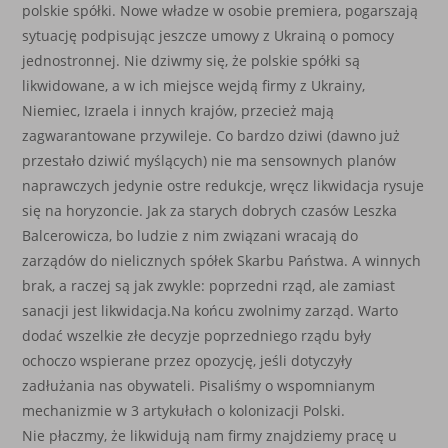
polskie spółki. Nowe władze w osobie premiera, pogarszają
sytuację podpisując jeszcze umowy z Ukrainą o pomocy
jednostronnej. Nie dziwmy się, że polskie spółki są
likwidowane, a w ich miejsce wejdą firmy z Ukrainy,
Niemiec, Izraela i innych krajów, przecież mają
zagwarantowane przywileje. Co bardzo dziwi (dawno już
przestało dziwić myślących) nie ma sensownych planów
naprawczych jedynie ostre redukcje, wręcz likwidacja rysuje
się na horyzoncie. Jak za starych dobrych czasów Leszka
Balcerowicza, bo ludzie z nim związani wracają do
zarządów do nielicznych spółek Skarbu Państwa. A winnych
brak, a raczej są jak zwykle: poprzedni rząd, ale zamiast
sanacji jest likwidacja.Na końcu zwolnimy zarząd. Warto
dodać wszelkie złe decyzje poprzedniego rządu były
ochoczo wspierane przez opozycję, jeśli dotyczyły
zadłużania nas obywateli. Pisaliśmy o wspomnianym
mechanizmie w 3 artykułach o kolonizacji Polski.
Nie płaczmy, że likwidują nam firmy znajdziemy pracę u