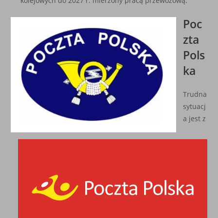
kolejowych do 2027 r. mierzony pracą przewozową.
Poc
zta
Pols
ka
Trudna
sytuacj
a jest z