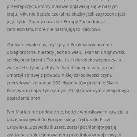
przestępczych, którzy masowo pojawiają się w naszym
kraju. Nikt nie będzie czekał na służby jeśli zagrożone jest
jego życie. Znamy obrazki z Europy Zachodniej z
zamieszkami, które nie nastrajają to kolorowo.
Zbulwersowało nas, myślących Polaków wydarzenie
ubiegłoroczne, niestety jedne z wielu. Marian Chojnowski,
kolekcjoner broni z Torunia, traci dorobek swojego życia
warty setki tysięcy złotych. Sąd drugiej instancji, choć
umorzył sprawę z powodu nikłej szkodliwości czynu,
zdecydował, że ponad 200 eksponatów przejmie Skarb
Państwa, uznając tym samym 70-latka winnym nielegalnego
posiadania broni.
Pan Marian nie poddaje się, będzie wnioskował o kasację, a
także odwoływał do Europejskiego Trybunału Praw
Człowieka. Z zawodu ślusarz, został pochłonięty pasją
związana z kolekcjonowaniem przedmiotów wojskowych.