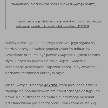
działalności, nie naruszał dotąd obowiązującego prawa.
„
https://pomorska.pl/niedorzeczna-sprawiedliwosc-w-toruniu-decyzja-
sadu-kolekcjoner-broni-traci-dorobek-zycia/ar/c1-17103151
Należy zadać pytanie dlaczego państwo, jego organa są
bardzo opresyjne wobec popularyzatorów militariów.
Posiadanie broni ma być pewne związane z lękiem i czymś
złym. Z czym na pewno nie mają kłopotu władze i
organizacje przestępcze. Zapewne chodzi o by obywateli
pozbawić możliwości obrony w ogóle.
Jak zauważyła Fundacja
AdArma
, która jako jedną z wielu
zajmuje się popularyzowaniem powszechnego dostępu do
broni. Na jej stronach pojawiła się informacja na temat
prześladowania posiadaczy broni. Tym razem w Wielkiej