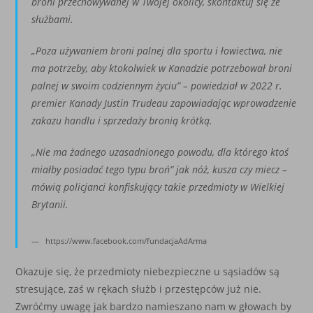
broni
przechowywanej w Twojej okolicy, skontaktuj się ze
służbami
.
„
Poza używaniem broni palnej dla sportu i łowiectwa, nie
ma potrzeby, aby ktokolwiek w
Kanadzie potrzebował broni
palnej w swoim codziennym życiu” – powiedział w 2022 r.
premier
Kanady Justin Trudeau zapowiadając wprowadzenie
zakazu handlu i sprzedaży bronią krótką.
„
Nie ma żadnego uzasadnionego powodu, dla którego ktoś
miałby posiadać tego typu broń” jak
nóż, kusza czy miecz –
mówią policjanci konﬁskujący takie przedmioty w Wielkiej
Brytanii.
https://www.facebook.com/fundacjaAdArma
Okazuje się, że przedmioty niebezpieczne u sąsiadów są
stresujące, zaś w rękach służb i przestępców już nie.
Zwróćmy uwagę jak bardzo namieszano nam w głowach by