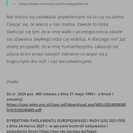
https://www.facebook.com/fundacjaAdArma
Nie można się zadowalać pozwoleniami na to czy na tamto.
Cieszyć się, że więcej u nas można. Zawsze to może
skończyć się tym, że w imię walki z przestępczością zakaże
się używania zwykłego noża czy widelca. A dlaczego nie? Już
mamy przypadki, że w imię humanitaryzmu zakazuje się
użycia broni przez naszych żołnierzy co wiąże się z
tragicznymi dla nich i nas konsekwencjami.
Źródła:
Dz.U. 2024 poz. 485 Ustawa z dnia 21 maja 1999 r. o broni i
amunicji.
https://isap.sejm.gov.pl/isap.nsf/download.xsp/WDU2024000048
5/O/D20240485.pdf
DYREKTYWA PARLAMENTU EUROPEJSKIEGO I RADY (UE) 2021/555
z dnia 24 marca 2021 r. w sprawie kontroli nabywania i
posiadania broni
https://eur-lex.europa.eu/legal-