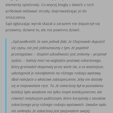
elementy spleśniały. Co więcej biegły z dwóch z nich
próbował oddawać strzały, doprowadzając je do
zniszczenia.
Sąd ogłaszając wyrok skazał a zarazem nie dopatrzył się
przewiny, dziwne to, ale nie powinno dziwić.
„
Sąd podkreślił, że sam jednak fakt, że Chojnowski dopuścił
się czynu, nie jest jednoznaczny z tym, że popełnił
przestępstwo: – Stopień szkodliwości jest znikomy – przyznał
sędzia. – Należy mieć na względzie postawę oskarżonego,
który gromadził eksponaty przez wiele lat, a co ważniejsze,
udostępniał je nieodpłatnie na różnego rodzaju wystawy,
dbał należycie o właściwe zabezpieczenie, żeby nie dostały
się w niepowołane ręce. To, że oskarżony był w posiadaniu
kolekcji było wiadome nie tylko innym kolekcjonerom, ale
również instytucjom publicznym, które korzystały z zasobów
oskarżonego przy różnego rodzaju wystawach. Uwadze sądu
nie umknęło, że oskarżony jest pasjonatem swojej