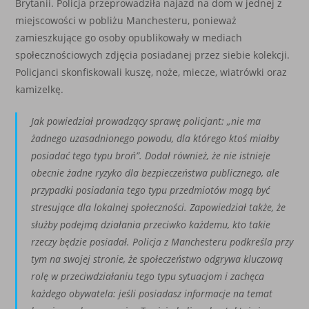
Brytanii. Policja przeprowadziła najazd na dom w jednej z
miejscowości w pobliżu Manchesteru, ponieważ
zamieszkujące go osoby opublikowały w mediach
społecznościowych zdjęcia posiadanej przez siebie kolekcji.
Policjanci skonﬁskowali kuszę, noże, miecze, wiatrówki oraz
kamizelkę.
Jak powiedział prowadzący sprawę policjant: „nie ma
żadnego uzasadnionego powodu, dla
którego ktoś miałby
posiadać tego typu broń”. Dodał również, że nie istnieje
obecnie żadne
ryzyko dla bezpieczeństwa publicznego, ale
przypadki posiadania tego typu przedmiotów mogą
być
stresujące dla lokalnej społeczności. Zapowiedział także, że
służby podejmą działania
przeciwko każdemu, kto takie
rzeczy będzie posiadał. Policja z Manchesteru podkreśla przy
tym na swojej stronie, że społeczeństwo odgrywa kluczową
rolę w przeciwdziałaniu tego typu
sytuacjom i zachęca
każdego obywatela: jeśli posiadasz informacje na temat