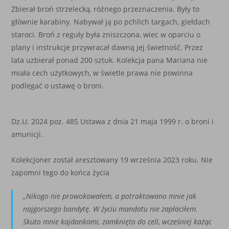
Zbierał broń strzelecką, różnego przeznaczenia. Były to
głównie karabiny. Nabywał ją po pchlich targach, giełdach
staroci. Broń z reguły była zniszczona, wiec w oparciu o
plany i instrukcje przywracał dawną jej świetność. Przez
lata uzbierał ponad 200 sztuk. Kolekcja pana Mariana nie
miała cech użytkowych, w świetle prawa nie powinna
podlegać o ustawę o broni.
Dz.U. 2024 poz. 485 Ustawa z dnia 21 maja 1999 r. o broni i
amunicji.
Kolekcjoner został aresztowany 19 września 2023 roku. Nie
zapomni tego do końca życia
„Nikogo nie prowokowałem, a potraktowano mnie jak
najgorszego bandytę. W życiu mandatu nie zapłaciłem.
Skuto mnie kajdankami, zamknięto do celi, wcześniej każąc