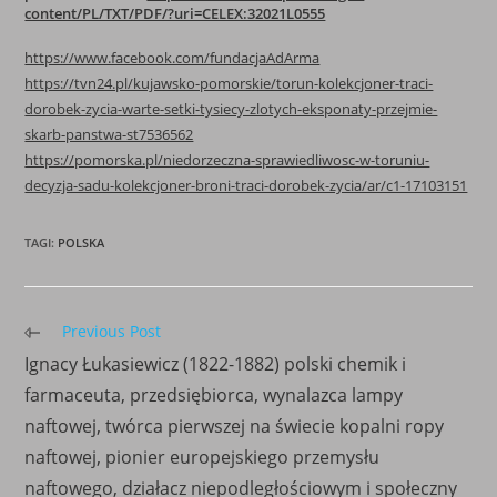
content/PL/TXT/PDF/?uri=CELEX:32021L0555
https://www.facebook.com/fundacjaAdArma
https://tvn24.pl/kujawsko-pomorskie/torun-kolekcjoner-traci-
dorobek-zycia-warte-setki-tysiecy-zlotych-eksponaty-przejmie-
skarb-panstwa-st7536562
https://pomorska.pl/niedorzeczna-sprawiedliwosc-w-toruniu-
decyzja-sadu-kolekcjoner-broni-traci-dorobek-zycia/ar/c1-17103151
TAGI
:
POLSKA
Read
Previous Post
more
Ignacy Łukasiewicz (1822-1882) polski chemik i
articles
farmaceuta, przedsiębiorca, wynalazca lampy
naftowej, twórca pierwszej na świecie kopalni ropy
naftowej, pionier europejskiego przemysłu
naftowego, działacz niepodległościowym i społeczny