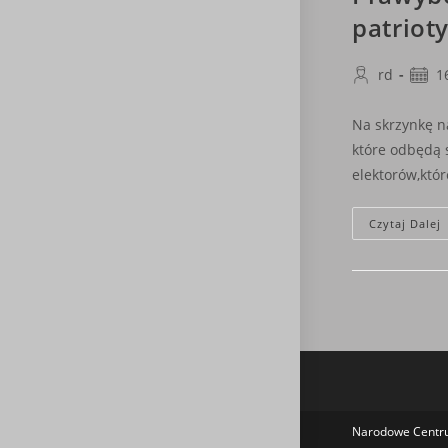
patriot
Post
Post
rd
1
author:
publi
Na skrzynkę n
które odbędą 
elektorów,któ
Czytaj Dalej
Narodowe Centru