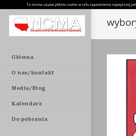
Skip
Ta strona używa plików cookie w celu zapewnienia najwyższej jak
to
wybor
content
Główna
O nas/kontakt
Media/Blog
Kalendarz
Do pobrania