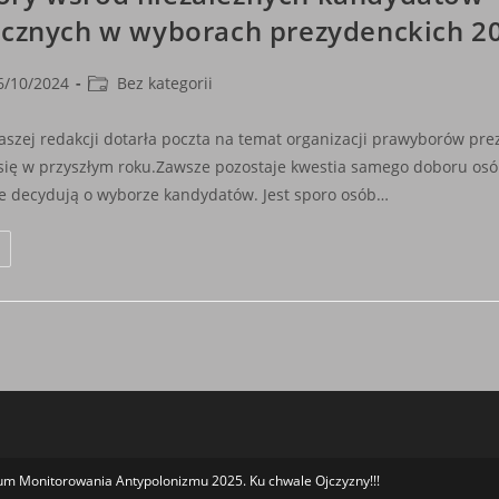
ycznych w wyborach prezydenckich 2
Post
6/10/2024
Bez kategorii
shed:
category:
aszej redakcji dotarła poczta na temat organizacji prawyborów pre
się w przyszłym roku.Zawsze pozostaje kwestia samego doboru osó
re decydują o wyborze kandydatów. Jest sporo osób…
Prawybory
Wśród
Niezależnych
Kandydatów
Patriotycznych
W
Wyborach
Prezydenckich
2025
m Monitorowania Antypolonizmu 2025. Ku chwale Ojczyzny!!!