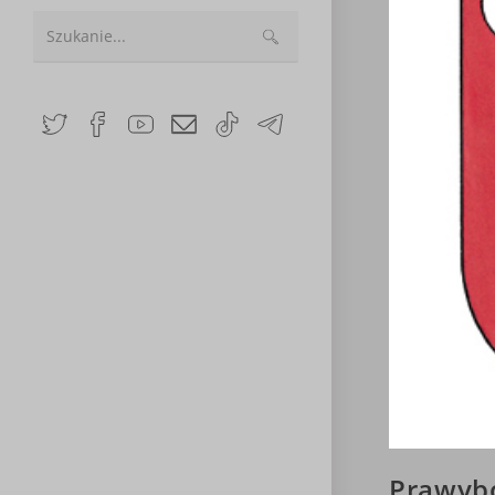
Search
this
website
Prawybo