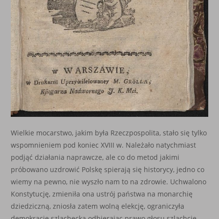
Wielkie mocarstwo, jakim była Rzeczpospolita, stało się tylko
wspomnieniem pod koniec XVIII w. Należało natychmiast
podjąć działania naprawcze, ale co do metod jakimi
próbowano uzdrowić Polskę spierają się historycy, jedno co
wiemy na pewno, nie wyszło nam to na zdrowie. Uchwalono
Konstytucję, zmieniła ona ustrój państwa na monarchię
dziedziczną, zniosła zatem wolną elekcję, ograniczyła
demokrację szlachecką odbierając prawo głosu szlachcie