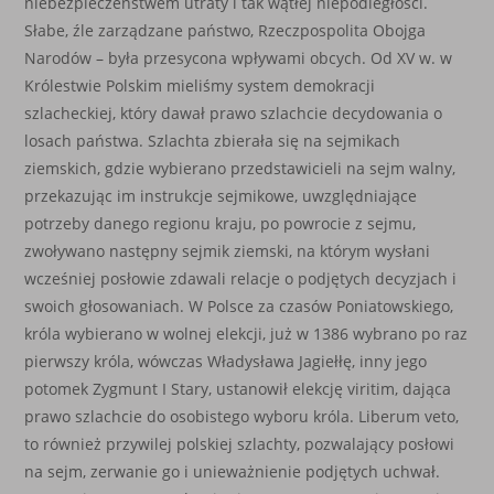
niebezpieczeństwem utraty i tak wątłej niepodległości.
Słabe, źle zarządzane państwo, Rzeczpospolita Obojga
Narodów – była przesycona wpływami obcych. Od XV w. w
Królestwie Polskim mieliśmy system demokracji
szlacheckiej, który dawał prawo szlachcie decydowania o
losach państwa. Szlachta zbierała się na sejmikach
ziemskich, gdzie wybierano przedstawicieli na sejm walny,
przekazując im instrukcje sejmikowe, uwzględniające
potrzeby danego regionu kraju, po powrocie z sejmu,
zwoływano następny sejmik ziemski, na którym wysłani
wcześniej posłowie zdawali relacje o podjętych decyzjach i
swoich głosowaniach. W Polsce za czasów Poniatowskiego,
króla wybierano w wolnej elekcji, już w 1386 wybrano po raz
pierwszy króla, wówczas Władysława Jagiełłę, inny jego
potomek Zygmunt I Stary, ustanowił elekcję viritim, dająca
prawo szlachcie do osobistego wyboru króla. Liberum veto,
to również przywilej polskiej szlachty, pozwalający posłowi
na sejm, zerwanie go i unieważnienie podjętych uchwał.