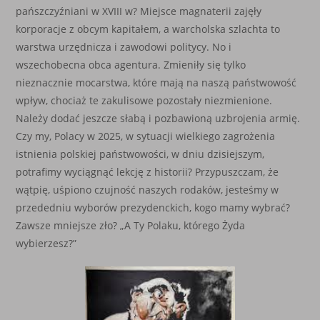
pańszczyźniani w XVIII w? Miejsce magnaterii zajęły
korporacje z obcym kapitałem, a warcholska szlachta to
warstwa urzędnicza i zawodowi politycy. No i
wszechobecna obca agentura. Zmieniły się tylko
nieznacznie mocarstwa, które mają na naszą państwowość
wpływ, chociaż te zakulisowe pozostały niezmienione.
Należy dodać jeszcze słabą i pozbawioną uzbrojenia armię.
Czy my, Polacy w 2025, w sytuacji wielkiego zagrożenia
istnienia polskiej państwowości, w dniu dzisiejszym,
potrafimy wyciągnąć lekcję z historii? Przypuszczam, że
wątpię, uśpiono czujność naszych rodaków, jesteśmy w
przededniu wyborów prezydenckich, kogo mamy wybrać?
Zawsze mniejsze zło? „A Ty Polaku, którego Żyda
wybierzesz?”