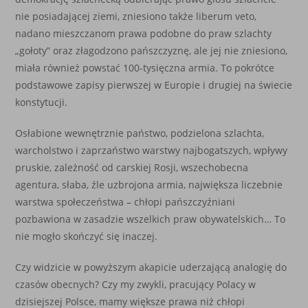
nie posiadającej ziemi, zniesiono także liberum veto,
nadano mieszczanom prawa podobne do praw szlachty
„gołoty” oraz złagodzono pańszczyznę, ale jej nie zniesiono,
miała również powstać 100-tysięczna armia. To pokrótce
podstawowe zapisy pierwszej w Europie i drugiej na świecie
konstytucji.
Osłabione wewnętrznie państwo, podzielona szlachta,
warcholstwo i zaprzaństwo warstwy najbogatszych, wpływy
pruskie, zależność od carskiej Rosji, wszechobecna
agentura, słaba, źle uzbrojona armia, największa liczebnie
warstwa społeczeństwa – chłopi pańszczyźniani
pozbawiona w zasadzie wszelkich praw obywatelskich… To
nie mogło skończyć się inaczej.
Czy widzicie w powyższym akapicie uderzającą analogię do
czasów obecnych? Czy my zwykli, pracujący Polacy w
dzisiejszej Polsce, mamy większe prawa niż chłopi