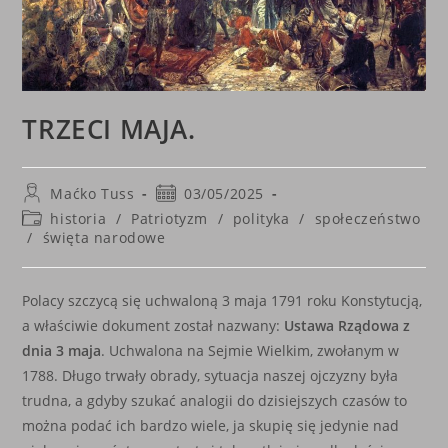
TRZECI MAJA.
Post
Post
Maćko Tuss
03/05/2025
author:
published:
Post
historia
/
Patriotyzm
/
polityka
/
społeczeństwo
category:
/
święta narodowe
Polacy szczycą się uchwaloną 3 maja 1791 roku Konstytucją,
a właściwie dokument został nazwany:
Ustawa Rządowa z
dnia 3 maja
. Uchwalona na Sejmie Wielkim, zwołanym w
1788. Długo trwały obrady, sytuacja naszej ojczyzny była
trudna, a gdyby szukać analogii do dzisiejszych czasów to
można podać ich bardzo wiele, ja skupię się jedynie nad