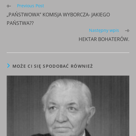
Read
Previous Post
more
„PAŃSTWOWA” KOMISJA WYBORCZA- JAKIEGO
articles
PAŃSTWA??
Następny wpis
HEKTAR BOHATERÓW.
MOŻE CI SIĘ SPODOBAĆ RÓWNIEŻ