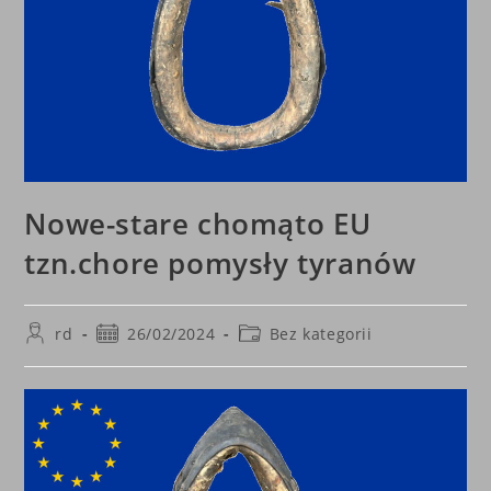
Nowe-stare chomąto EU
tzn.chore pomysły tyranów
Post
Post
Post
rd
26/02/2024
Bez kategorii
author:
published:
category: