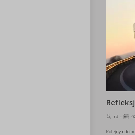
Refleks
Post
Post
rd
0
author:
publi
Kolejny odcin