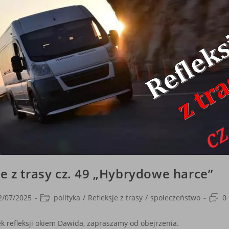
je z trasy cz. 49 „Hybrydowe harce”
Post
Post
2/07/2025
polityka
/
Refleksje z trasy
/
społeczeństwo
0
shed:
category:
comm
ek refleksji okiem Dawida, zapraszamy od obejrzenia.