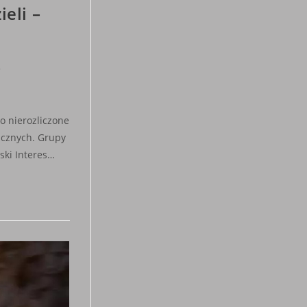
eli –
o nierozliczone
icznych. Grupy
ski Interes…