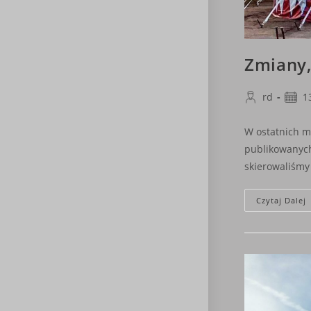
Zmiany
Post
Post
rd
1
author:
publi
W ostatnich mi
publikowanych
skierowaliśm
Czytaj Dalej