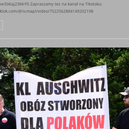
.be/D4Iaj23MrF0 Zapraszamy tez na kanał na Tikotoku:
tiktok.com/@ncmapl/video/7522562884149202198
efleksje
Z
Trasy
z.
49
„Hybrydowe
Harce”