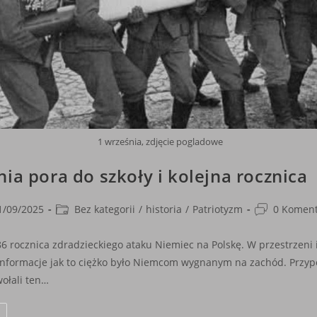
1 września, zdjęcie pogladowe
nia pora do szkoły i kolejna rocznica
Post
Post
1/09/2025
Bez kategorii
/
historia
/
Patriotyzm
0 Koment
shed:
category:
comments:
86 rocznica zdradzieckiego ataku Niemiec na Polskę. W przestrzeni
 informacje jak to ciężko było Niemcom wygnanym na zachód. Przy
wołali ten…
1