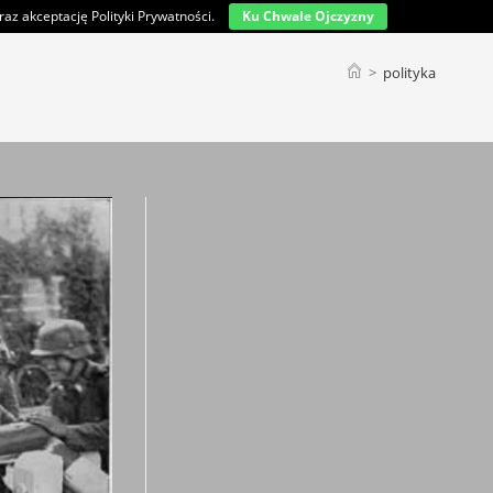
az akceptację Polityki Prywatności.
Ku Chwale Ojczyzny
>
polityka