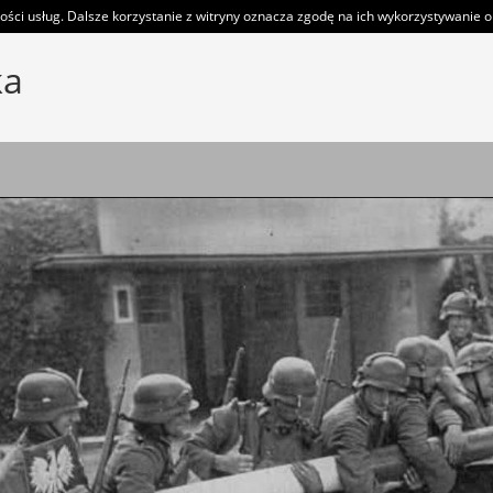
ości usług. Dalsze korzystanie z witryny oznacza zgodę na ich wykorzystywanie or
ka