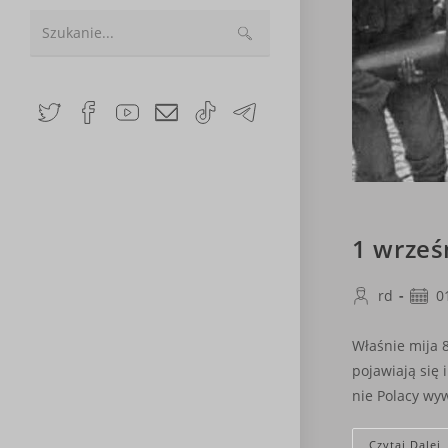
Search
this
website
1 wrześ
Post
Post
rd
0
author:
publi
Właśnie mija 
pojawiają się
nie Polacy wy
Czytaj Dalej