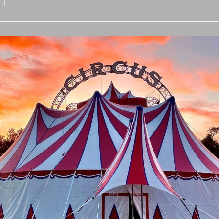
Września
Pora
Do
Szkoły
Kolejna
Rocznica