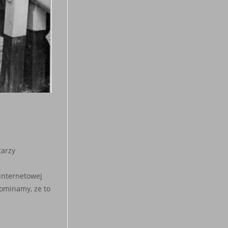
arzy
 internetowej
pominamy, ze to