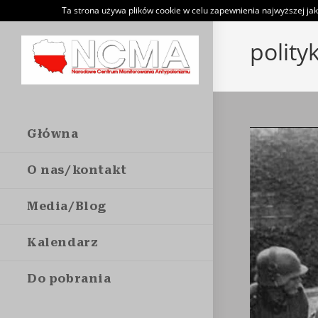
Skip
Ta strona używa plików cookie w celu zapewnienia najwyższej jak
to
polity
content
Główna
O nas/kontakt
Media/Blog
Kalendarz
Do pobrania