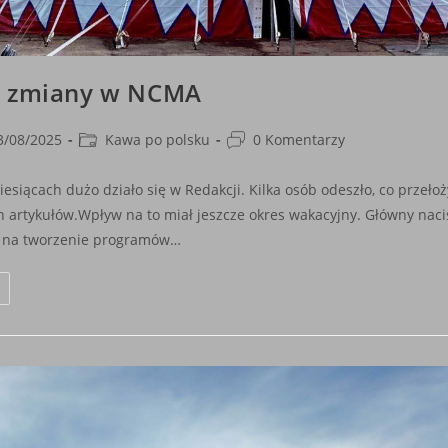
, zmiany w NCMA
Post
Post
3/08/2025
Kawa po polsku
0 Komentarzy
shed:
category:
comments:
esiącach dużo działo się w Redakcji. Kilka osób odeszło, co przełoży
 artykułów.Wpływ na to miał jeszcze okres wakacyjny. Główny naci
y na tworzenie programów…
Zmiany,
Zmiany
W
NCMA