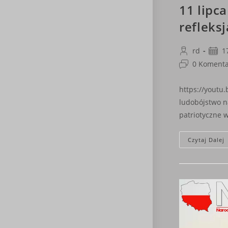
11 lipc
refleksj
Post
Post
rd
1
author:
publi
Post
0 Komenta
comments:
https://youtu
ludobójstwo n
patriotyczne 
Czytaj Dalej
N
R