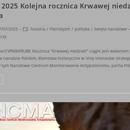
a 2025 Kolejna rocznica Krwawej niedzi
a
Post
7/07/2025
historia
/
Patriotyzm
/
polityka
/
święta narodowe
shed:
category:
rzy
.be/CVP6tbFRUBE Rocznica "Krwawej niedzieli" ciągle jest wołaniem 
a narodzie Polskim, kłamstwa historyczne w imię interesów strateg
w tym Narodowe Centrum Monitorowania Antypolonizmu, partia Pol
11
Lipca
2025
Kolejna
Rocznica
Krwawej
iedzieli
–
efleksja