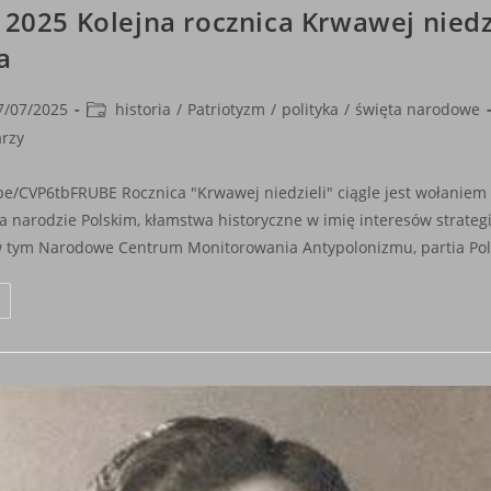
a 2025 Kolejna rocznica Krwawej niedzi
a
Post
7/07/2025
historia
/
Patriotyzm
/
polityka
/
święta narodowe
shed:
category:
rzy
.be/CVP6tbFRUBE Rocznica "Krwawej niedzieli" ciągle jest wołaniem 
a narodzie Polskim, kłamstwa historyczne w imię interesów strateg
w tym Narodowe Centrum Monitorowania Antypolonizmu, partia Pol
11
Lipca
2025
Kolejna
Rocznica
Krwawej
iedzieli
–
efleksja