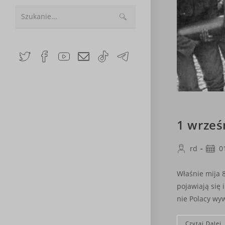
Search
this
website
1 wrześ
Post
Post
rd
0
author:
publi
Właśnie mija 
pojawiają się
nie Polacy wy
Czytaj Dalej