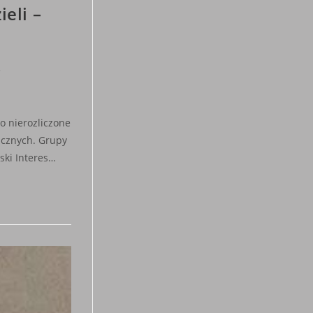
eli –
o nierozliczone
icznych. Grupy
ski Interes…