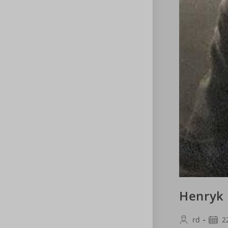
Henryk 
Post
Post
rd
2