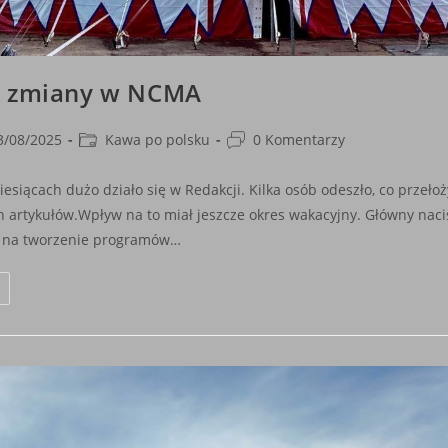
, zmiany w NCMA
Post
Post
3/08/2025
Kawa po polsku
0 Komentarzy
shed:
category:
comments:
esiącach dużo działo się w Redakcji. Kilka osób odeszło, co przełoży
 artykułów.Wpływ na to miał jeszcze okres wakacyjny. Główny naci
y na tworzenie programów…
Zmiany,
Zmiany
W
NCMA