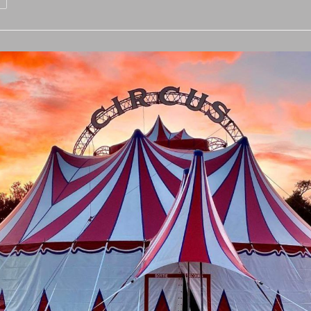
Września
Pora
Do
Szkoły
Kolejna
Rocznica