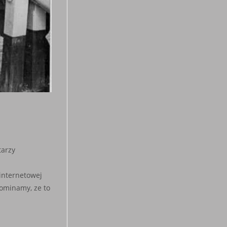
arzy
 internetowej
pominamy, ze to