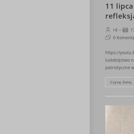
11 lipc
refleksj
Post
Post
rd
1
author:
publi
Post
0 Komenta
comments:
https://youtu
ludobójstwo n
patriotyczne 
Czytaj Dalej
N
R