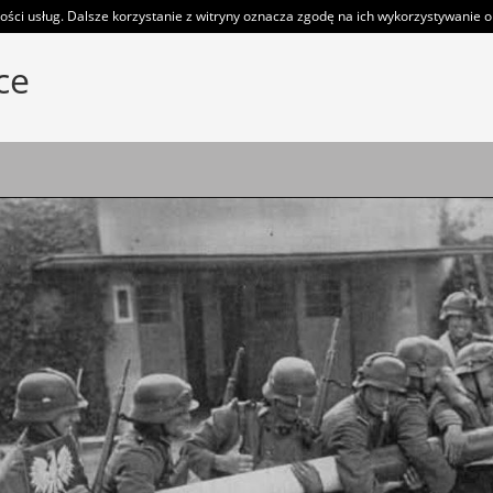
ości usług. Dalsze korzystanie z witryny oznacza zgodę na ich wykorzystywanie or
ce