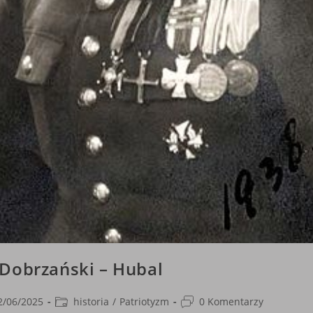
Dobrzański – Hubal
Post
Post
2/06/2025
historia
/
Patriotyzm
0 Komentarzy