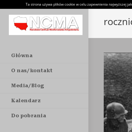
Skip
Ta strona używa plików cookie w celu zapewnienia najwyższej jak
to
roczni
content
Główna
O nas/kontakt
Media/Blog
Kalendarz
Do pobrania