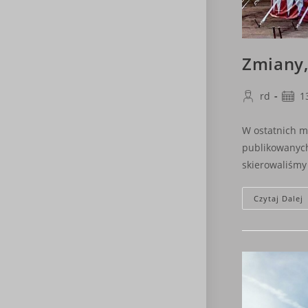
Zmiany
Post
Post
rd
1
author:
publi
W ostatnich mi
publikowanych
skierowaliśm
Czytaj Dalej