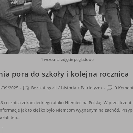
1 września, zdjęcie pogladowe
nia pora do szkoły i kolejna rocznica
Post
Post
1/09/2025
Bez kategorii
/
historia
/
Patriotyzm
0 Koment
shed:
category:
comments:
86 rocznica zdradzieckiego ataku Niemiec na Polskę. W przestrzeni
 informacje jak to ciężko było Niemcom wygnanym na zachód. Przy
wołali ten…
1