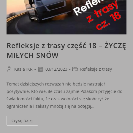
Refleksje z trasy część 18 – ŻYCZĘ
MIŁYCH SNÓW
Post
Post
Post
KasiaTKR
03/12/2023
Refleksje z trasy
author:
published:
category:
Temat dzisiejszych rozważań nie będzie nastrajał
pozytywnie. Kto wie, ile czasu zajmie Polakom przyjęcie do
świadomości faktu, że czas wolności się skończył, że
ograniczenia i zakazy mnożą się na potęgę…
Refleksje
Czytaj Dalej
Z
Trasy